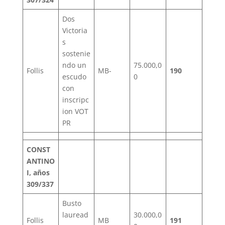
Dos
Victoria
s
sostenie
ndo un
75.000,0
Follis
MB-
190
escudo
0
con
inscripc
ion VOT
PR
CONST
ANTINO
I, años
309/337
Busto
lauread
30.000,0
Follis
MB
191