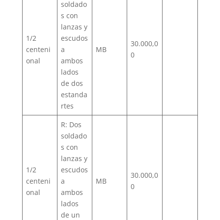
soldado
s con
lanzas y
1/2
escudos
30.000,0
centeni
a
MB
0
onal
ambos
lados
de dos
estanda
rtes
R: Dos
soldado
s con
lanzas y
1/2
escudos
30.000,0
centeni
a
MB
0
onal
ambos
lados
de un