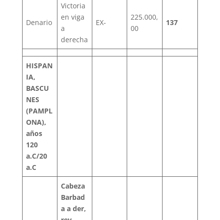
Victoria
en viga
225.000,
Denario
EX-
137
a
00
derecha
HISPAN
IA,
BASCU
NES
(PAMPL
ONA),
años
120
a.C/20
a.C
Cabeza
Barbad
a a der,
rev,