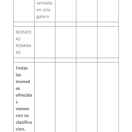
sentada
en una
galera
MONED
AS
ROMAN
AS
Todas
las
moned
as
ofrecida
s
vienen
con su
clasifica
cion,