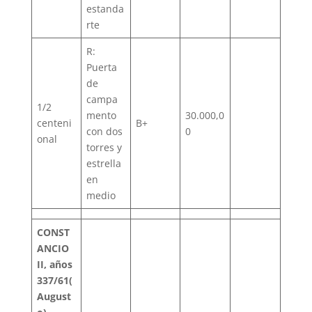
estanda
rte
R:
Puerta
de
campa
1/2
mento
30.000,0
centeni
B+
con dos
0
onal
torres y
estrella
en
medio
CONST
ANCIO
II, años
337/61(
August