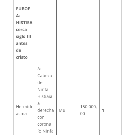
EUBOE
A:
HISTIEA
cerca
siglo III
antes
de
cristo
A:
Cabeza
de
Ninfa
Histiaia
a
Hermidr
150.000,
derecha
MB
1
acma
00
con
corona
R: Ninfa