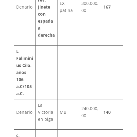
EX
300.000,
Denario
Jinete
167
patina
00
con
espada
a
derecha
L
Falimini
us Cilo,
años
106
a.C/105
a.C.
La
240.000,
Denario
Victoria
MB
140
00
en biga
c.