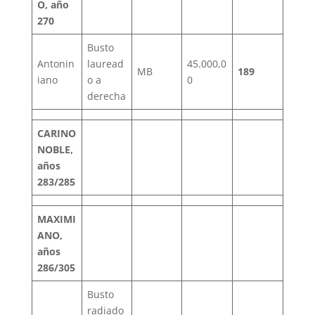
O, año
270
Busto
Antonin
lauread
45.000,0
MB
189
iano
o a
0
derecha
CARINO
NOBLE,
años
283/285
MAXIMI
ANO,
años
286/305
Busto
radiado