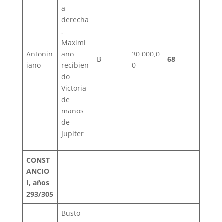
a
derecha
,
Maximi
Antonin
ano
30.000,0
B
68
iano
recibien
0
do
Victoria
de
manos
de
Jupiter
CONST
ANCIO
I, años
293/305
Busto