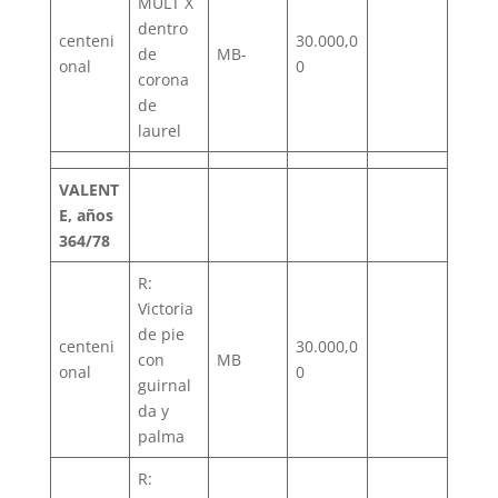
MULT X
dentro
centeni
30.000,0
de
MB-
onal
0
corona
de
laurel
VALENT
E, años
364/78
R:
Victoria
de pie
centeni
30.000,0
con
MB
onal
0
guirnal
da y
palma
R: