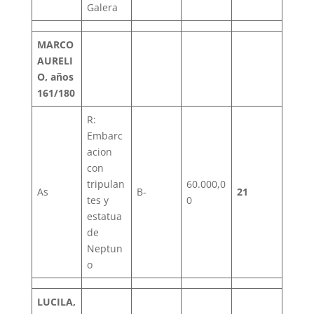
Galera
MARCO
AURELI
O, años
161/180
R:
Embarc
acion
con
tripulan
60.000,0
As
B-
21
tes y
0
estatua
de
Neptun
o
LUCILA,