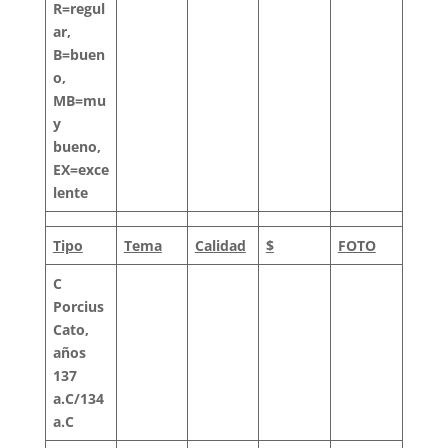
R=regul
ar,
B=buen
o,
MB=mu
y
bueno,
EX=exce
lente
Tipo
Tema
Calidad
$
FOTO
C
Porcius
Cato,
años
137
a.C/134
a.C