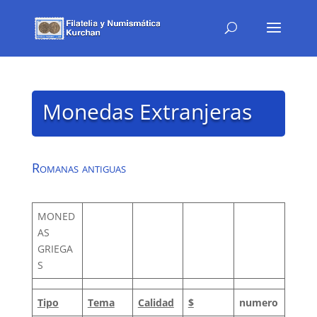
Monedas Extranjeras
Romanas antiguas
MONED
AS
GRIEGA
S
Tipo
Tema
Calidad
$
numero