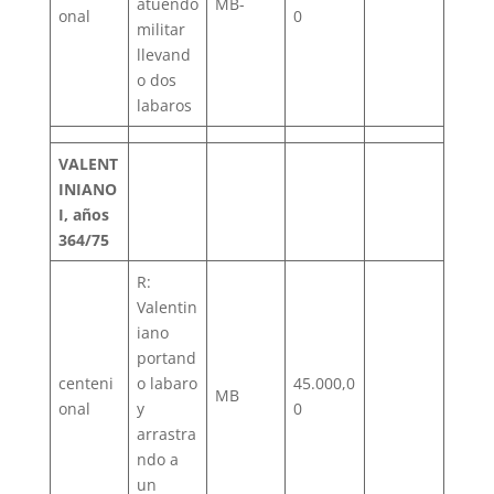
atuendo
MB-
onal
0
militar
llevand
o dos
labaros
VALENT
INIANO
I, años
364/75
R:
Valentin
iano
portand
centeni
o labaro
45.000,0
MB
onal
y
0
arrastra
ndo a
un