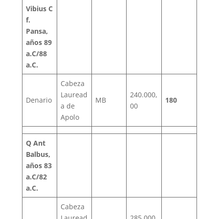
Vibius C
f.
Pansa,
años 89
a.C/88
a.C.
Cabeza
Lauread
240.000,
Denario
MB
180
a de
00
Apolo
Q Ant
Balbus,
años 83
a.C/82
a.C.
Cabeza
Lauread
285.000,