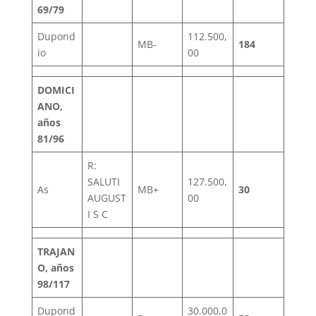
69/79
Dupond
112.500,
MB-
184
io
00
DOMICI
ANO,
años
81/96
R:
SALUTI
127.500,
As
MB+
30
AUGUST
00
I S C
TRAJAN
O, años
98/117
Dupond
30.000,0