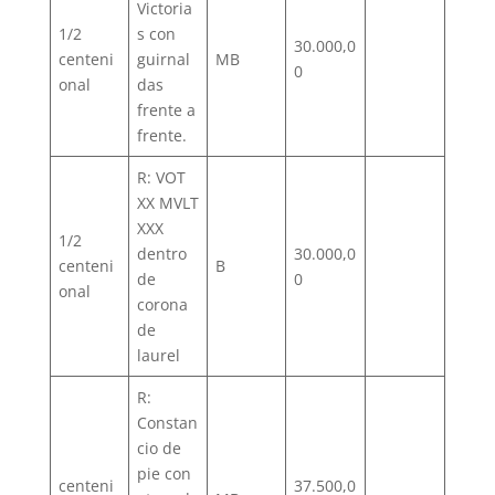
Victoria
1/2
s con
30.000,0
centeni
guirnal
MB
0
onal
das
frente a
frente.
R: VOT
XX MVLT
XXX
1/2
dentro
30.000,0
centeni
B
de
0
onal
corona
de
laurel
R:
Constan
cio de
pie con
centeni
37.500,0