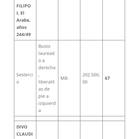
FILIPO
I, El
Arabe,
años
244/49
Busto
lauread
o a
derecha
Sesterci
,
202.500,
MB-
67
o
liberalit
00
as de
pie a
izquierd
a
DIVO
CLAUDI