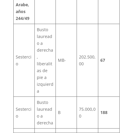
Arabe,
años
244/49
Busto
lauread
o a
derecha
Sesterci
,
202.500,
MB-
67
o
liberalit
00
as de
pie a
izquierd
a
Busto
Sesterci
lauread
75.000,0
B
188
o
o a
0
derecha