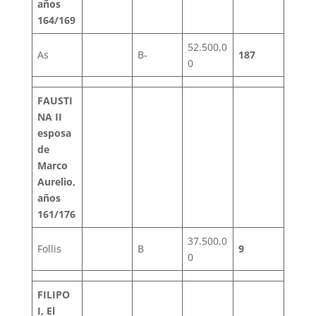
años
164/169
52.500,0
As
B-
187
0
FAUSTI
NA II
esposa
de
Marco
Aurelio,
años
161/176
37.500,0
Follis
B
9
0
FILIPO
I, El