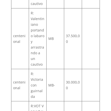
cautivo
R:
Valentin
iano
portand
centeni
o labaro
37.500,0
MB
onal
y
0
arrastra
ndo a
un
cautivo
R:
Victoria
centeni
30.000,0
con
MB-
onal
0
guirnal
da
R:VOT V