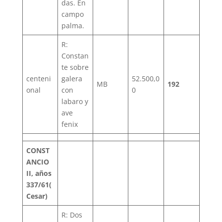
das. En
campo
palma.
R:
Constan
te sobre
centeni
galera
52.500,0
MB
192
onal
con
0
labaro y
ave
fenix
CONST
ANCIO
II, años
337/61(
Cesar)
R: Dos