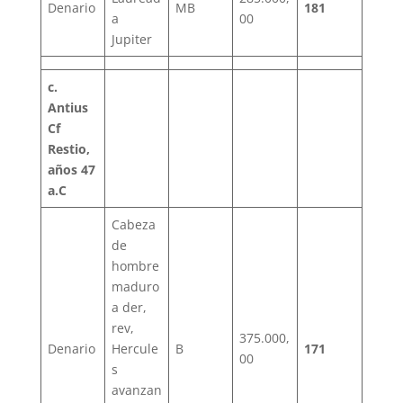
Denario
MB
181
a
00
Jupiter
c.
Antius
Cf
Restio,
años 47
a.C
Cabeza
de
hombre
maduro
a der,
rev,
375.000,
Denario
Hercule
B
171
00
s
avanzan