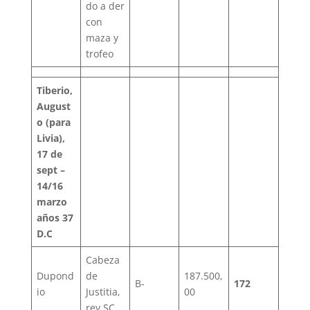
do a der
con
maza y
trofeo
Tiberio,
August
o (para
Livia),
17 de
sept –
14/16
marzo
años 37
D.C
Cabeza
Dupond
de
187.500,
B-
172
io
Justitia,
00
rev SC