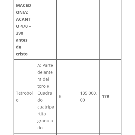
MACED
ONIA:
ACANT
O 470 –
390
antes
de
cristo
A: Parte
delante
ra del
toro R:
Tetrobol
Cuadra
135.000,
B-
179
o
do
00
cuatripa
rtito
granula
do