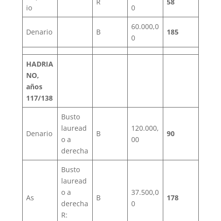
R
58
io
0
60.000,0
Denario
B
185
0
HADRIA
NO,
años
117/138
Busto
lauread
120.000,
Denario
B
90
o a
00
derecha
Busto
lauread
o a
37.500,0
As
B
178
derecha
0
R: