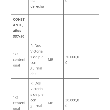
o a
0
derecha
CONST
ANTE,
años
337/50
R: Dos
Victoria
1/2
s de pie
30.000,0
centeni
MB
con
0
onal
guirnal
das
R: Dos
Victoria
s de pie
1/2
con
30.000,0
centeni
MB
guirnal
0
onal