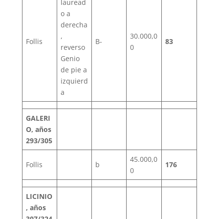
lauread
o a
derecha
,
30.000,0
Follis
B-
83
reverso
0
Genio
de pie a
izquierd
a
GALERI
O, años
293/305
45.000,0
Follis
b
176
0
LICINIO
, años
307/324