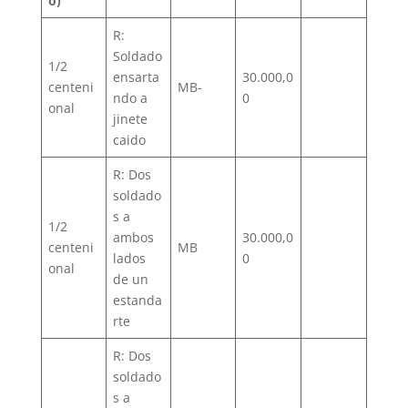
o)
R:
Soldado
1/2
ensarta
30.000,0
centeni
MB-
ndo a
0
onal
jinete
caido
R: Dos
soldado
s a
1/2
ambos
30.000,0
centeni
MB
lados
0
onal
de un
estanda
rte
R: Dos
soldado
s a